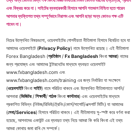
তথ্য অন্য কোনও ভিন্ন পক্ষ কিংবা বিজ্ঞাপনদাতার নিকট কোনও ধরনের হস্তান্তর, প্রদান
এবং বিক্রয় করে না। সাইটের ব্যবহারকারী হিসাবে আপনি শতভাগ নিশ্চিত হতে পারেন
আপনার ব্যক্তিগত তথ্য সম্পূর্ণভাবে নিরাপদ এবং আপনি ছাড়া অন্য কোনও পক্ষ এটি
পাবেন না।
নিচের উল্লেখিত বিষয়গুলো, ওয়েবসাইটের গোপনীয়তা নীতিমালা হিসাবে বিবেচিত হবে যা
আমাদের ওয়েবসাইটে (
Privacy Policy
) নামে উল্লেখিত রয়েছে। এই নীতিমালা
Forex Bangladesh (
প্রতিষ্ঠান
/
Fx Bangladesh
কিংবা
আমরা
) নামের
জন্য প্রযোজ্য এবং আমাদের ইন্টারনেটের মাধ্যমে ব্যবহৃত ওয়েবসাইট
www.fxbangladesh.com এবং
www.fxbangladesh.com/training এর জন্য নির্ধারিত যা সংক্ষেপে
(
ওয়েবসাইট
কিংবা
সাইট
) নামে পরিচিত থাকবে এবং উল্লেখিত নীতিমালাতে আপনি/
আপনারা (
ভিজিটর
/
শিক্ষার্থী
/
পাঠক
কিংবা
কাস্টমার
) এবং ওয়েবসাইটের মাধ্যমে
প্রকাশিত বিভিন্ন (নিউজ/রিভিউ/ট্রেনিং/কোর্স/সাপোর্ট/এক্সপার্ট মিটিং) যা আমাদের
(
সেবা/Services
) হিসাবে পরিচিত থাকবে। এই নীতিমালায় সু-স্পষ্ট করে বর্ণনা করা
হয়েছে, আপনাদের একাউন্ট এর ব্যবহৃত তথ্য নিয়ে আমরা কি করি কিংবা এই তথ্য
আমরা কোথায় জমা রাখি সে সম্পর্কে।