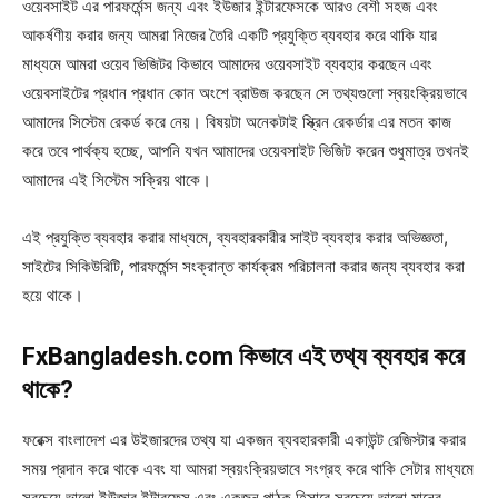
ওয়েবসাইট এর পারফর্মেন্স জন্য এবং ইউজার ইন্টারফেসকে আরও বেশী সহজ এবং
আকর্ষণীয় করার জন্য আমরা নিজের তৈরি একটি প্রযুক্তি ব্যবহার করে থাকি যার
মাধ্যমে আমরা ওয়েব ভিজিটর কিভাবে আমাদের ওয়েবসাইট ব্যবহার করছেন এবং
ওয়েবসাইটের প্রধান প্রধান কোন অংশে ব্রাউজ করছেন সে তথ্যগুলো স্বয়ংক্রিয়ভাবে
আমাদের সিস্টেম রেকর্ড করে নেয়। বিষয়টা অনেকটাই স্ক্রিন রেকর্ডার এর মতন কাজ
করে তবে পার্থক্য হচ্ছে, আপনি যখন আমাদের ওয়েবসাইট ভিজিট করেন শুধুমাত্র তখনই
আমাদের এই সিস্টেম সক্রিয় থাকে।
এই প্রযুক্তি ব্যবহার করার মাধ্যমে, ব্যবহারকারীর সাইট ব্যবহার করার অভিজ্ঞতা,
সাইটের সিকিউরিটি, পারফর্মেন্স সংক্রান্ত কার্যক্রম পরিচালনা করার জন্য ব্যবহার করা
হয়ে থাকে।
FxBangladesh.com কিভাবে এই তথ্য ব্যবহার করে
থাকে?
ফরেক্স বাংলাদেশ এর উইজারদের তথ্য যা একজন ব্যবহারকারী একাউন্ট রেজিস্টার করার
সময় প্রদান করে থাকে এবং যা আমরা স্বয়ংক্রিয়ভাবে সংগ্রহ করে থাকি সেটার মাধ্যমে
সবচেয়ে ভালো ইউজার ইন্টারফেস এবং একজন পাঠক হিসাবে সবচেয়ে ভালো মানের