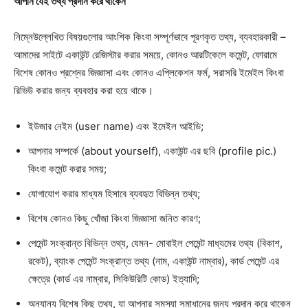
আপনি যেই তথ্য প্রদান করে থাকেন
নিম্নেউল্লেখিত বিষয়গুলোর আংশিক কিংবা সম্পূর্ণভাবে পূরণকৃত তথ্য, ব্যবহারকারী –
আমাদের সাইটে একাউন্ট রেজিস্টার করার সময়ে, কোনও আরটিকেলে কমেন্ট, ফোরামে
বিশেষ কোনও প্রশ্নের জিজ্ঞাসা এবং কোনও এপ্লিকেশন ফর্ম, সরাসরি ইমেইল কিংবা
রিভিউ করার জন্য ব্যবহার করা হয়ে থাকে।
ইউজার নেইম (user name) এবং ইমেইল আইডি;
আপনার সম্পর্কে (about yourself), একাউন্ট এর ছবি (profile pic.)
কিংবা কমেন্ট করার সময়;
যোগাযোগ করার মাধ্যম হিসাবে ব্যবহৃত বিভিন্ন তথ্য;
বিশেষ কোনও কিছু খোঁজা কিংবা জিজ্ঞাসা জনিত কারণ;
পেমেন্ট সংক্রান্ত বিভিন্ন তথ্য, যেমন- মোবাইল পেমেন্ট মাধ্যমের তথ্য (বিকাশ,
রকেট), ব্যাংক পেমেন্ট সংক্রান্ত তথ্য (নাম, একাউন্ট নাম্বার), কার্ড পেমেন্ট এর
ক্ষেত্রে (কার্ড এর নাম্বার, সিকিউরিটি কোড) ইত্যাদি;
অন্যান্য বিশেষ কিছু তথ্য, যা আপনার সমস্যা সমাধানের জন্য প্রদান করে থাকেন