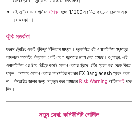
ধরনের SELL এন্ট্রি লস এর কারন হতে পারে।
বাই এন্ট্রির জন্য পসিবল
স্টপলস
হচ্ছে 1.1200 এর নিচে ক্যান্ডেল ক্লোজ এবং
এর অবস্থান।
ঝুঁকি সতর্কতা
ফরেক্স ট্রেডিং একটি ঝুঁকিপূর্ণ বিনিয়োগ মাধ্যম। প্রকাশিত এই এনালাইসিস শুধুমাত্র
আপনাকে মার্কেটের বিদ্যমান একটি ধারণা প্রদানের জন্য দেয়া হয়েছে। শুধুমাত্র, এই
এনালাইসিস এর উপর ভিত্তি করেই কোনও ধরনের ট্রেডে এন্ট্রি গ্রহন করা থেকে বিরত
থাকুন। আপনার কোনও ধরনের লস/ক্ষতির দায়ভার FX Bangladesh গ্রহন করবে
না। বিস্তারিত জানার জন্য অনুগ্রহ করে আমাদের
Risk Warning
আর্টিকে
লট
ি পড়ে
নিন।
নতুন সেবা: কমিউনিটি পোর্টাল