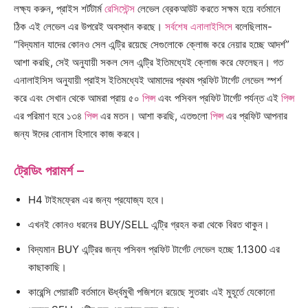
লক্ষ্য করুন, প্রাইস শর্টটার্ম
রেসিস্টেন্স
লেভেল ব্রেকআউট করতে সক্ষম হয়ে বর্তমানে
ঠিক এই লেভেল এর উপরেই অবস্থান করছে।
সর্বশেষ এনালাইসিসে
বলেছিলাম-
“বিদ্যমান যাদের কোনও সেল এন্ট্রি রয়েছে সেগুলোকে ক্লোজ করে নেয়ার হচ্ছে আদর্শ”
আশা করছি, সেই অনুযায়ী সকল সেল এন্ট্রি ইতিমধ্যেই ক্লোজ করে ফেলেছন। গত
এনালাইসিস অনুযায়ী প্রাইস ইতিমধ্যেই আমাদের প্রথম প্রফিট টার্গেট লেভেল স্পর্শ
করে এবং সেখান থেকে আমরা প্রায় ৫০
পিপ্স
এবং পসিবল প্রফিট টার্গেট পর্যন্ত এই
পিপ্স
এর পরিমাণ হবে ১৩৪
পিপ্স
এর মতন। আশা করছি, এতগুলো
পিপ্স
এর প্রফিট আপনার
জন্য ঈদের বোনাস হিসাবে কাজ করবে।
ট্রেডিং পরামর্শ –
H4 টাইমফ্রেম এর জন্য প্রযোজ্য হবে।
এখনই কোনও ধরনের BUY/SELL এন্ট্রি গ্রহন করা থেকে বিরত থাকুন।
বিদ্যমান BUY এন্ট্রির জন্য পসিবল প্রফিট টার্গেট লেভেল হচ্ছে 1.1300 এর
কাছাকাছি।
কারেন্সি পেয়ারটি বর্তমানে ঊর্ধ্বমুখী পজিশনে রয়েছে সুতরাং এই মুহূর্তে যেকোনো