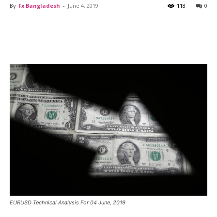
By
Fx Bangladesh
-
June 4, 2019
118
0
EURUSD Technical Analysis For 04 June, 2019