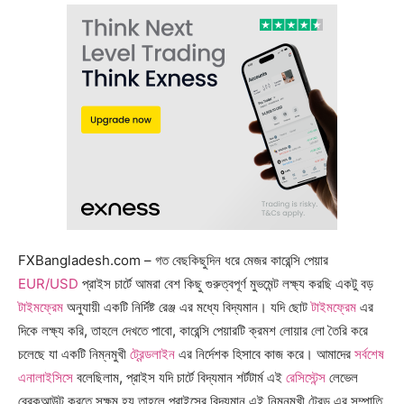
FXBangladesh.com – গত বেছকিছুদিন ধরে মেজর কারেন্সি পেয়ার
EUR/USD
প্রাইস চার্টে আমরা বেশ কিছু গুরুত্বপূর্ণ মুভমেন্ট লক্ষ্য করছি একটু বড়
টাইমফ্রেম
অনুযায়ী একটি নির্দিষ্ট রেঞ্জ এর মধ্যে বিদ্যমান। যদি ছোট
টাইমফ্রেম
এর
দিকে লক্ষ্য করি, তাহলে দেখতে পাবো, কারেন্সি পেয়ারটি ক্রমশ লোয়ার লো তৈরি করে
চলেছে যা একটি নিম্নমুখী
ট্রেন্ডলাইন
এর নির্দেশক হিসাবে কাজ করে। আমাদের
সর্বশেষ
এনালাইসিসে
বলেছিলাম, প্রাইস যদি চার্টে বিদ্যমান শর্টটার্ম এই
রেসিস্টেন্স
লেভেল
ব্রেকআউট করতে সক্ষম হয় তাহলে প্রাইসের বিদ্যমান এই নিম্নমুখী ট্রেন্ড এর সম্পাতি