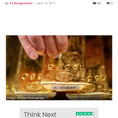
By
Fx Bangladesh
-
April 12, 2017
61
0