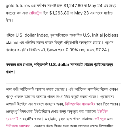
gold futures
এর সর্বশেষ সাপোর্ট ছিল $1,247.60 যা May 24 এর মধ্যে
সবচেয়ে কম এবং
রেসিস্টেন্স
ছিল $1,263.80 যা May 23 এর মধ্যে সর্বোচ্চ
ছিল।
এদিকে
U.S. dollar index,
বৃহস্পতিবারের প্রকাশিত U.S. initial jobless
claims এর পজিটিভ মানের কারনে কিছুটা শক্তিশালী অবস্থানে রয়েছে। প্রধান
প্রদাহ্ন কারেন্সির বিপরীতে এই ইনডেক্স প্রায় 0.09% বেড়ে রয়েছে 97.24।
সবসময় মনে রাখবেন, শক্তিশালী U.S. dollar সবসময়ই গোল্ডের প্রাইসের জন্য
খারাপ।
আশা করি আর্টিকেলটি আপনার ভালো লেগেছে। এই আর্টিকেল সম্পর্কিত বিশেষ কোনও
প্রশ্ন থাকলে আমাদের জানাতে পারেন কিংবা নিচে কমেন্ট করতে পারেন। প্রতিদিনের
আপডেট ইমেইল এর মাধ্যমে গ্রহনের জন্য,
নিউজলেটার সাবস্ক্রাইব
করে নিতে পারেন।
গুরুত্বপূর্ণ বিষয়গুলো টিউটোরিয়াল দেখার জন্য অনুগ্রহ করে আমাদের
ইউটিউব
চ্যানেলটি
সাবস্ক্রাইব করুন। এছাড়াও, যুক্ত হতে পারেন আমাদের
ফেইসবুক
এবং
টেলিগ্রাম চ্যানেলে
। এছারাও ট্রেড শিখার জন্য জন্য আমাদের রয়েছে বিশেষায়িত