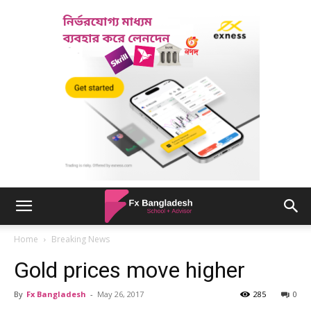
Home
Breaking News
Gold prices move higher
By
Fx Bangladesh
-
May 26, 2017
285
0