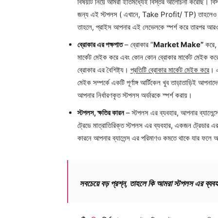
বিষয়টি নিয়ে আমরা ইতিমধ্যেই বিস্তর আলোচনা করেছি। বি
জন্য এই স্টপলস ( এখানে, Take Profit/ TP) তাহলেও এক
তাহলে, প্রাইস আপনার এই লেভেলকে স্পর্শ করে তারপর আরও
ব্রোকার এর পক্ষপাত
– ব্রোকার “
Market Make”
করে, 
মার্কেট মেইক করে এবং কোন কোন ব্রোকার মার্কেট মেইক কর
ব্রোকার এর বৈশিষ্ট্য।
প্রতিটি ব্রোকার মার্কেট মেইক করে
। এ
মেইক সম্পর্কে একটি পূর্ণাঙ্গ আর্টিকেল খুব তাড়াতাড়িই আপনা
আপনার নির্ধারণকৃত স্টপলস অর্ডারকে স্পর্শ করায়।
স্টপলস, ক্ষতির কারন
– স্টপলস এর ব্যবহার, আপনার ব্যালেন্
ট্রেডে মাত্রাতিরিক্ত স্টপলস এর ব্যবহার, একজন ট্রেডার এর
কারনে আপনার ব্যালেন্স এর পরিমাণও কমতে থাকে যার ফলে আপ
সবচেয়ে বড় প্রশ্ন, তাহলে কি আমরা স্টপলস এর ব্যব