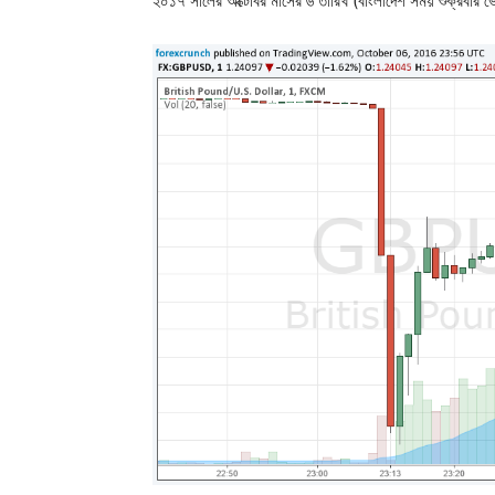
২০১৭ সালের অক্টোবর মাসের ৬ তারিখ (বাংলাদেশ সময় শুক্রবার