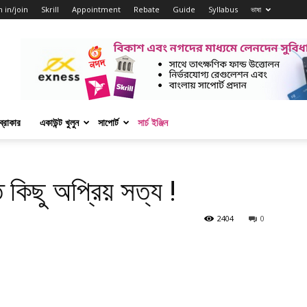
n in/join
Skrill
Appointment
Rebate
Guide
Syllabus
ভাষা
্রোকার
একাউন্ট খুলুন
সাপোর্ট
সার্চ ইঞ্জিন
কিছু অপ্রিয় সত্য !
2404
0