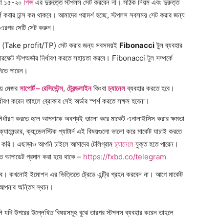
ংবা ১৫-২০
পিপ্স
এর দুরুত্তে স্টপলস সেট করবেন না। সঠিক নিয়ম এবং দুরুত্ত
শ করার চান্স কম থাকবে। আমাদের পরামর্শ হচ্ছে, স্টপলস সবসময় সেট করার জন্য
ং এরপর সেটি সেট করুন।
পলস (Take profit/TP) সেট করার জন্য সবসময়ই
Fibonacci
টুল ব্যবহার
েক্ট স্টপঅর্ডার নির্ধারণ করতে সহায়তা করবে। Fibonacci টুল সম্পর্কে
িতে পারেন।
ময় মেজর
সাপোর্ট – রেসিস্টেন্স
,
ট্রেন্ডলাইন
কিংবা
চ্যানেল
ব্যবহার করতে হবে।
ধারণ করেন তাহলে ব্রোকার সেই অর্ডার স্পর্শ করতে সক্ষম হবেনা।
 নির্ধারণ করতে হলে আপনাকে অবশ্যই ভালো করে মার্কেট এনালাইসিস করার ক্ষমতা
ক্যালেন্ডার, ক্যান্ডেলস্টিক প্যাটার্ন এই বিষয়গুলো ভালো করে মার্কেট যাচাই করতে
 করি। এছাড়াও আপনি চাইলে আমাদের টেলিগ্রাম
চ্যানেল
ে যুক্ত হতে পারেন।
য়মিত আপাডেট প্রদান করা হয়ে থাকে –
https://fxbd.co/telegram
বে। কখনোই ইমোশন এর ভিত্তিতে ট্রেডে এন্ট্রি গ্রহন করবেন না। আগে মার্কেট
বে আপনার অন্তিম স্থান।
নি যদি উপরের উল্লেখিত বিষয়সমূহ বুঝে তারপর স্টপলস ব্যবহার করেন তাহলে