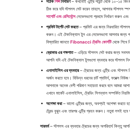
সঠিক
পিপ্স
নির্ধারণ
– কখনোই এন্ট্রি পয়েন্ট থেকে ১০-১৫ কি
ঠিক করে যদি স্টপলস সেট করেন তাহলে, আপনার স্টপলস স্পর্
সাপোর্ট এবং রেসিস্টেন্স
লেভেলগুলো প্রথমে নির্ধারণ করুন এব
প্রফিট টার্গেট সেট করতে
– প্রফিট এর জন্য নিরধারিত স্ট
করুন। এই টেকনিক্যাল টুল এর লেভেলগুলো আপনার জন্য পারফ
বিস্তারিত জানতে
Fibonacci ট্রেনিং কোর্সটি
থেকে শিখে ন
ব্রোকার এর পক্ষপাত
– এড়িয়ে স্টপলস সেট করার জন্য সবস
আপনি যদি এই টেকনিক্যাল টুলগুলো ব্যবহার করে স্টপলস নির্
এনালাইসিস এর ব্যবহার
– ট্রেডের জন্য এন্ট্রি এবং স্টপলস
অর্জন করতে হবে। বিভিন্ন ধরনের চার্ট প্যাটার্ন, ফরেক্স নিউজ 
আপনাকে অনেক বেশী পরিমাণ সহায়তা করবে বলে আমরা আশা
এখানে মার্কেট এনালাইসিস, ট্রেডিং সিগন্যাল সম্পর্কিত নি
অপেক্ষা করা
– ভালো এন্ট্রির জন্য, অবশ্যই অপেক্ষা করতে হ
ট্রেন্ড বুঝুন এবং তারপর এন্ট্রি গ্রহন করুন। নতুবা লসই হ
সারমর্ম
– স্টপলস এর ব্যবহার ট্রেডের জন্য অপরিহার্য কিন্তু আপ