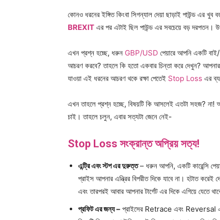
কোনও ধরনের ইঙ্গিত কিংবা সিগন্যাল দেয়া ছাড়াই পাউন্ড এর খু
BREXIT
এর পর এটাই ছিল পাউন্ড এর সবচেয়ে বড় দরপতন। উপর
এখন প্রশ্ন হচ্ছে, ধরুন
GBP/USD
পেয়ারে আপনি একটি বাই/B
আচরণ করবে? তাহলে কি হতো একবার চিন্তা করে দেখুন? আপনার ট্র
যাওয়া এই ধরনের আচরণ থকে রক্ষা পেতেই
Stop Loss
এর ব্
এখন তাহলে প্রশ্ন হচ্ছে, বিষয়টি কি আসলেই এতটা সহজ? না! আ
চাই। তাহলে চলুন, এবার সত্যটা জেনে নেই-
Stop Loss সংক্রান্ত অপ্রিয় সত্য!
এন্ট্রি এবং স্টপ এর দুরুত্ত
– ধরুন আপনি, একটি কারেন্সি পে
প্রাইস আপনার এন্ত্রির বিপরীত দিকে যাবে না। হটাত করেই দ
এবং তারপরই আবার আপনার টার্গেট এর দিকে এগিয়ে যেতে থা
প্রফিট এর জন্য –
প্রাইসের Retrace এবং Reversal এই দু