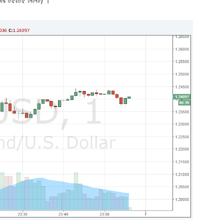
 ভোর ০৫ঃ০৫ মিনিট) ।